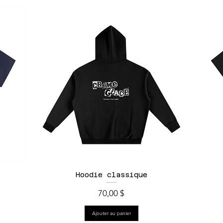
Hoodie classique
Prix
70,00 $
Ajouter au panier