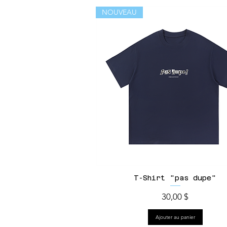
NOUVEAU
T-Shirt "pas dupe"
Prix
30,00 $
Ajouter au panier