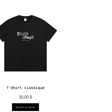
T-Shirt classique
Prix
30,00 $
Ajouter au panier